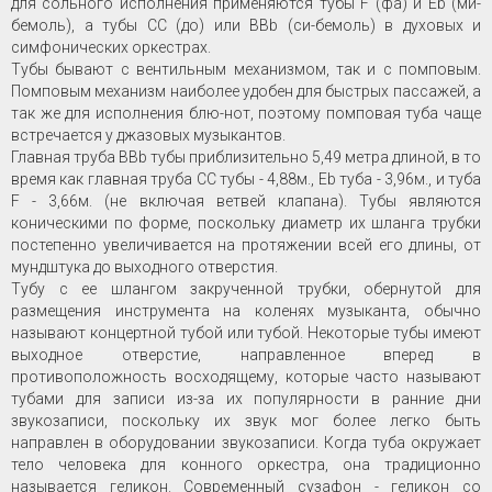
для сольного исполнения применяются тубы F (фа) и Eb (ми-
бемоль), а тубы CC (до) или BBb (си-бемоль) в духовых и
симфонических оркестрах.
Тубы бывают с вентильным механизмом, так и с помповым.
Помповым механизм наиболее удобен для быстрых пассажей, а
так же для исполнения блю-нот, поэтому помповая туба чаще
встречается у джазовых музыкантов.
Главная труба BBb тубы приблизительно 5,49 метра длиной, в то
время как главная труба CC тубы - 4,88м., Eb туба - 3,96м., и туба
F - 3,66м. (не включая ветвей клапана). Тубы являются
коническими по форме, поскольку диаметр их шланга трубки
постепенно увеличивается на протяжении всей его длины, от
мундштука до выходного отверстия.
Тубу с ее шлангом закрученной трубки, обернутой для
размещения инструмента на коленях музыканта, обычно
называют концертной тубой или тубой. Некоторые тубы имеют
выходное отверстие, направленное вперед в
противоположность восходящему, которые часто называют
тубами для записи из-за их популярности в ранние дни
звукозаписи, поскольку их звук мог более легко быть
направлен в оборудовании звукозаписи. Когда туба окружает
тело человека для конного оркестра, она традиционно
называется геликон. Современный сузафон - геликон со