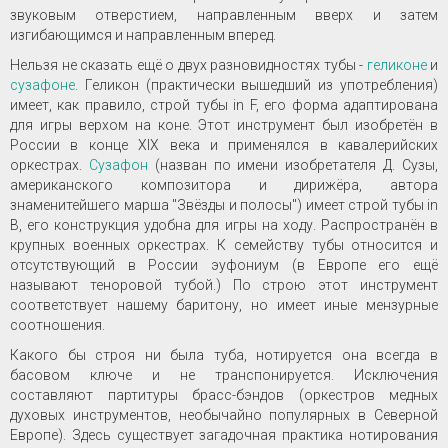
звуковым отверстием, направленным вверх и затем
изгибающимся и направленным вперед.
Нельзя не сказать ещё о двух разновидностях тубы -
геликоне
и
сузафоне
. Геликон (практически вышедший из употребления)
имеет, как правило, строй тубы in F, его форма адаптирована
для игры верхом на коне. Этот инструмент был изобретён в
России в конце XIX века и применялся в кавалерийских
оркестрах.
Сузафон
(назван по имени изобретателя Д. Сузы,
американского композитора и дирижёра, автора
знаменитейшего марша "Звёзды и полосы") имеет строй тубы in
B, его конструкция удобна для игры на ходу. Распространён в
крупных военных оркестрах. К семейству тубы относится и
отсутствующий в России эуфониум (в Европе его ещё
называют теноровой тубой.) По строю этот инструмент
соответствует нашему баритону, но имеет иные мензурные
соотношения.
Какого бы строя ни была туба, нотируется она всегда в
басовом ключе и не транспонируется. Исключения
составляют партитуры брасс-бэндов (оркестров медных
духовых инструментов, необычайно популярных в Северной
Европе). Здесь существует загадочная практика нотирования