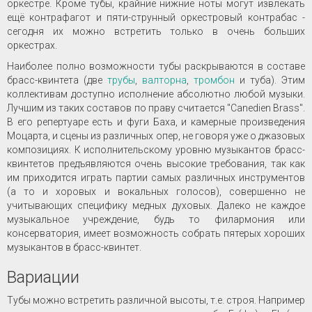
оркестре. Кроме тубы, крайние нижние ноты могут извлекать
ещё контрафагот и пяти-струнный оркестровый контрабас -
сегодня их можно встретить только в очень больших
оркестрах.
Наиболее полно возможности тубы раскрываются в составе
брасс-квинтета (две
трубы
,
валторна
,
тромбон
и туба). Этим
коллективам доступно исполнение абсолютно любой музыки.
Лучшим из таких составов по праву считается "Canedien Brass".
В его репертуаре есть и фуги Баха, и камерные произведения
Моцарта, и сцены из различных опер, не говоря уже о джазовых
композициях. К исполнительскому уровню музыкантов брасс-
квинтетов предъявляются очень высокие требования, так как
им приходится играть партии самых различных инструментов
(а то и хоровых и вокальных голосов), совершенно не
учитывающих специфику медных духовых. Далеко не каждое
музыкальное учреждение, будь то филармония или
консерватория, имеет возможность собрать пятерых хороших
музыкантов в брасс-квинтет.
Вариации
Тубы можно встретить различной высоты, т.е. строя. Например