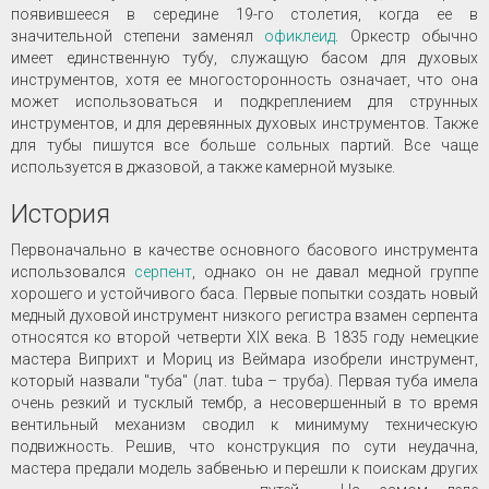
появившееся в середине 19-го столетия, когда ее в
значительной степени заменял
офиклеид
. Оркестр обычно
имеет единственную тубу, служащую басом для духовых
инструментов, хотя ее многосторонность означает, что она
может использоваться и подкреплением для струнных
инструментов, и для деревянных духовых инструментов. Также
для тубы пишутся все больше сольных партий. Все чаще
используется в джазовой, а также камерной музыке.
История
Первоначально в качестве основного басового инструмента
использовался
серпент
, однако он не давал медной группе
хорошего и устойчивого баса. Первые попытки создать новый
медный духовой инструмент низкого регистра взамен серпента
относятся ко второй четверти XIX века. В 1835 году немецкие
мастера Виприхт и Мориц из Веймара изобрели инструмент,
который назвали "туба" (лат. tuba – труба). Первая туба имела
очень резкий и тусклый тембр, а несовершенный в то время
вентильный механизм сводил к минимуму техническую
подвижность. Решив, что конструкция по сути неудачна,
мастера предали модель забвенью и перешли к поискам других