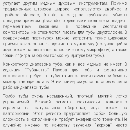
уступает другим медным духовым инструментам. Помимо
традиционных штрихов широко используются двойное и
тройное staccato, frullato, в след за трубачами тубисты
овладели приёмом glissando, отдельные исполнители владеют
перманентным дыханием. В последние десятилетия
композиторы не стесняются писать для тубы двухголосие. В
современных партитурах можно встретить такие цирковые
приёмы, как хлопанье ладонью по мундштуку (получающийся
звук похож на щелканье по включенному микрофону) а также
"базинг" (игра на одном только мундштуке без тубы).
Конкретного диапазона туба, как и все медные, не имеет. В
каденции "Тубанетты" Пауэра для тубы и фортепиано
композитор требует от тубиста исполнения гаммы си бемоль
мажор в четыре октавы. Этим примером условно определяется
рабочий диапазон тубы.
Тембр тубы очень насыщенный, плотный, мягкий, легко
управляемый. Верхний регистр практически полностью
играется на натуральных обертонах, звук похож на
валторновый. Этот регистр представляет собой большую
сложность в исполнении и требует ежедневного тренинга. Не
случайно именно по качеству звучания "верхов" часто