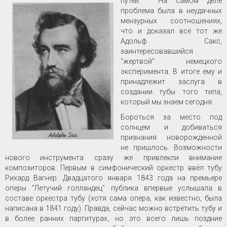
путей.
На самом деле
проблема была в неудачных
мензурных соотношениях,
что и доказал всё тот же
Адольф Сакс,
заинтересовавшийся
"жертвой" немецкого
эксперимента. В итоге ему и
принадлежит заслуга в
создании тубы того типа,
который мы знаем сегодня.
Бороться за место под
солнцем и добиваться
признания новорожденной
не пришлось. Возможности
нового инструмента сразу же привлекли внимание
композиторов. Первым в симфонический оркестр ввёл тубу
Рихард Вагнер. Двадцатого января 1843 года на премьере
оперы "Летучий голландец" публика впервые услышала в
составе оркестра тубу (хотя сама опера, как известно, была
написана в 1841 году). Правда, сейчас можно встретить тубу и
в более ранних партитурах, но это всего лишь поздние