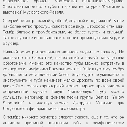
определяется уровень мастерства исполнителя-медника.
Хрестоматийное соло тубы в верхней тесситуре - "Картинки с
выставки" Мусоргского-Равеля.
Средний регистр - самый удобный, звучный и подвижный. В нём
наиболее чётко прослушиваются все виды штриховой техники.
Тембр близок к тромбоновому, но более густой и сильный.
Такое звучание использовали в своих произведениях Верди и
Брукнер.
Нижний регистр в различных нюансах звучит по-разному. На
pianissimo он бархатный, шелестящий и самый насыщенный
обертонами. Именно это качество тубы можно встретить в
концертах и симфониях Рахманинова. На forte к густому тембру
добавляется металлический блеск. Звук будто не умещается в
инструменте, и туба начинает мелко дрожать по всей своей
длине. Этот очень характерный нюанс широко применяется в
современной музыке. Такую "рявкающую" тубу можно
услышать, например, в финале песни группы Beatles "Yellow
Submarine" в инструментовке Джорджа Мартина для
Лондонского филармонического оркестра.
О тембре нижнего регистра следует сказать ещё и то, что он
является причиной появления тубы в симфоническом