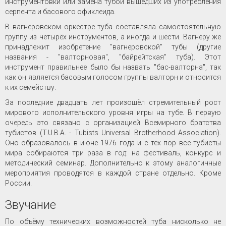
инструментовки или замена тубой вышедших из употребления
серпента и басового офиклеида.
В вагнеровском оркестре туба составляла самостоятельную
группу из четырёх инструментов, а иногда и шести. Вагнеру же
принадлежит изобретение "вагнеровской" тубы (другие
названия - "валторновая", "байрейтская" туба). Этот
инструмент правильнее было бы назвать "бас-валторна", так
как он является басовым голосом группы валторн и относится
к их семейству.
За последние двадцать лет произошёл стремительный рост
мирового исполнительского уровня игры на тубе. В первую
очередь это связано с организацией Всемирного братства
тубистов (T.U.B.A. - Tubists Universal Brotherhood Association).
Оно образовалось в июне 1976 года и с тех пор все тубисты
мира собираются три раза в год: на фестиваль, конкурс и
методический семинар. Дополнительно к этому аналогичные
мероприятия проводятся в каждой стране отдельно. Кроме
России.
Звучание
По объёму технических возможностей туба нисколько не