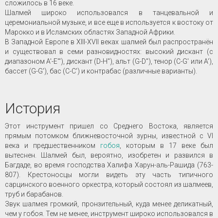
сложилось в 16 веке.
Шалмей широко использовался в танцевальной и
церемониальной музыке, и все еще в используется к востоку от
Марокко и в Исламских областях Западной Африки.
В Западной Европе в XIII-XVII веках шалмей был распространён
и существовал в семи разновидностях: высокий дискант (с
диапазоном A'-E'"), дискант (D-H"), альт (G-D"), тенор (C-G' или A'),
бассет (G-G'), бас (C-C') и контрабас (различные варианты).
История
Этот инструмент пришел со Среднего Востока, является
прямым потомком ближневосточной зурны, известной с VI
века и предшественником
гобоя
, которым в 17 веке был
вытеснен. Шалмей был, вероятно, изобретен и развился в
Багдаде, во время господства Халифа Харун-аль-Рашида (763-
807). Крестоносцы могли видеть эту часть типичного
сарцинского военного оркестра, который состоял из шалмеев,
труб и барабанов.
Звук шалмея громкий, пронзительный, куда менее деликатный,
чем у гобоя. Тем не менее, инструмент широко использовался в