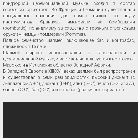
придворной церемониальной музыке, входил в состав
городских оркестров. Во Франции и Германии существовали
специальные названия для самых низких по звуку
инструментов. Французы именовали их бомбардами
(bombarde), по-видимому за сходство с грозным стрелковым
оружием, немцы - поммерами (Pommer).
Полное семейство шалмея, включающее бас и контрабас,
сложилось в 16 веке.
Шалмей широко использовался в танцевальной и
церемониальной музыке, и все еще в используется к востоку от
Марокко и в Исламских областях Западной Африки.
В Западной Европе в XIII-XVII веках шалмей был распространён
и существовал в семи разновидностях: высокий дискант (с
диапазоном A'-E'"), дискант (D-H"), альт (G-D"), тенор (C-G' или A'),
бассет (G-G'), бас (C-C') и контрабас (различные варианты).