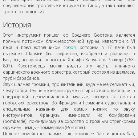
средневековые тростевые инструменты (иногда так называют
трость от волынки).
История
Этот инструмент пришел со Среднего Востока, является
прямым потомком ближневосточной зурны, известной с VI
века и предшественником
гобоя
, которым в 17 веке был
вытеснен. Шалмей был, вероятно, изобретен и развился в
Багдаде, во время господства Халифа Харун-аль-Рашида (763-
807). Крестоносцы могли видеть эту часть типичного
сарцинского военного оркестра, который состоял из шалмеев,
труб и барабанов.
Звук шалмея громкий, пронзительный, куда менее деликатный,
чем у гобоя. Тем не менее, инструмент широко использовался в
придворной церемониальной музыке, входил в состав
городских оркестров. Во Франции и Германии существовали
специальные названия для самых низких по звуку
инструментов. Французы именовали их бомбардами
(bombarde), по-видимому за сходство с грозным стрелковым
оружием, немцы - поммерами (Pommer).
Полное семейство шалмея, включающее бас и контрабас,