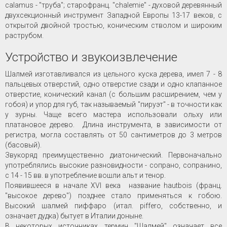
calamus - "труба"; старофранц. "chalemie" - духовой деревянный
двухсекционный инструмент Западной Европы 13-17 веков, с
открытой двойной тростью, коническим стволом и широким
раструбом.
Устройство и звукоизвлечение
Шалмей изготавливался из цельного куска дерева, имел 7 - 8
пальцевых отверстий, одно отверстие сзади и одно клапанное
отверстие, конический канал (с большим расширением, чем у
гобоя) и упор для губ, так называемый "пируэт" - в точности как
у зурны. Чаще всего мастера использовали ольху или
платановое дерево. Длина инструмента, в зависимости от
регистра, могла составлять от 50 сантиметров до 3 метров
(басовый).
Звукоряд преимущественно диатонический. Первоначально
употреблялись высокие разновидности - сопрано, сопранино,
с 14 - 15 вв. в употребление вошли альт и тенор.
Появившееся в начале XVI века название hautbois (франц.
"высокое дерево") позднее стало применяться к гобою.
Высокий шалмей пиффаро (итал. piffero, собственно, и
означает дудка) бытует в Италии доныне.
В некоторых источниках термин "Шалмей" означает все