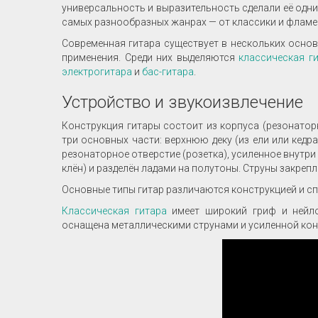
универсальность и выразительность сделали её одн
самых разнообразных жанрах — от классики и фламен
Современная гитара существует в нескольких осно
применения. Среди них выделяются
классическая г
электрогитара
и
бас-гитара
.
Устройство и звукоизвлечение
Конструкция гитары состоит из корпуса (резонатор
три основных части: верхнюю деку (из ели или кедр
резонаторное отверстие (розетка), усиленное внутри
клён) и разделён ладами на полутоны. Струны закрепл
Основные типы гитар различаются конструкцией и с
Классическая гитара
имеет широкий гриф и нейлон
оснащена металлическими струнами и усиленной конс