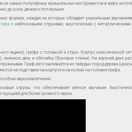
им из самых популярных музыкальных инструментов в мире, испо
ко до рока, джаза и поп-музыки.
вных формах, каждая из которых обладает уникальным звучание
итара
с нейлоновыми струнами, акустическая с металлическими 
ного ящика), грифа с головкой и струн. Корпус классической ги
а), нижнюю деку и обечайку (боковые стенки). На верхней деке р
 пружинами. Гриф изготавливается из твёрдых пород дерева (красн
яются на подставке на корпусе и на колках на головке грифа.
пособом звукоизвлечения.
овые струны, что обеспечивает мягкое звучание. Акустическ
трукцией для более громкого звука.