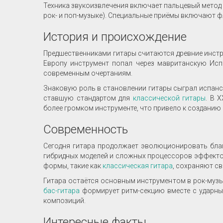
Техника звукоизвлечения включает пальцевый метод 
рок- и поп-музыке). Специальные приёмы включают фл
История и происхождение
Предшественниками гитары считаются древние инстр
Европу инструмент попал через мавританскую Исп
современным очертаниям.
Знаковую роль в становлении гитары сыграл испанск
ставшую стандартом для
классической гитары
. В 
более громком инструменте, что привело к созданию 
Современность
Сегодня гитара продолжает эволюционировать благ
гибридных моделей и сложных процессоров эффекто
формы, такие как
классическая гитара
, сохраняют с
Гитара остаётся основным инструментом в рок-музы
бас-гитара
формирует ритм-секцию вместе с ударным
композиций.
Интересные факты