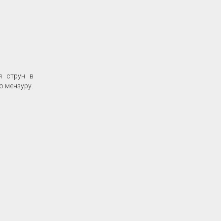
я струн в
ю мензуру.