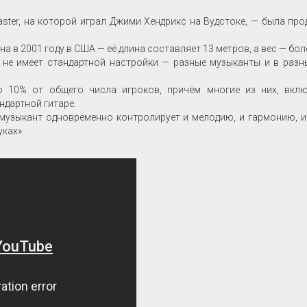
aster, на которой играл Джими Хендрикс на Вудстоке, — была про
 в 2001 году в США — её длина составляет 13 метров, а вес — боле
а не имеет стандартной настройки — разные музыканты и в раз
о 10% от общего числа игроков, причём многие из них, вкл
ндартной гитаре.
 музыкант одновременно контролирует и мелодию, и гармонию, и
ках».