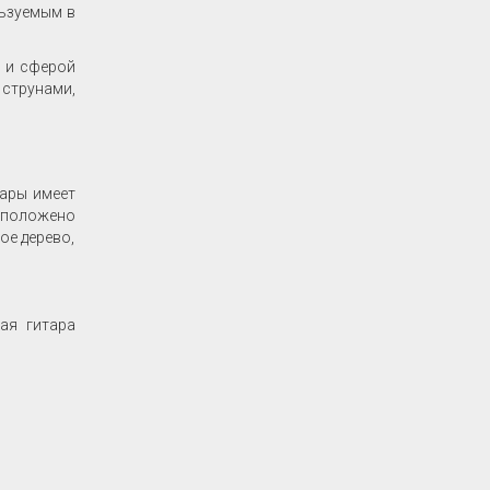
льзуемым в
м и сферой
струнами,
тары имеет
асположено
ое дерево,
ая гитара