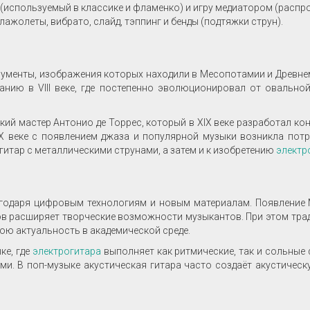
(используемый в классике и фламенко) и игру медиатором (распр
ажолеты, вибрато, слайд, тэппинг и бенды (подтяжки струн).
ументы, изображения которых находили в Месопотамии и Древнем
анию в VIII веке, где постепенно эволюционировал от овально
ий мастер Антонио де Торрес, который в XIX веке разработал ко
XX веке с появлением джаза и популярной музыки возникла пот
гитар с металлическими струнами, а затем и к изобретению
электр
одаря цифровым технологиям и новым материалам. Появление MI
в расширяет творческие возможности музыкантов. При этом тра
вою актуальность в академической среде.
ке, где
электрогитара
выполняет как ритмические, так и сольные 
и. В поп-музыке акустическая гитара часто создаёт акустичес