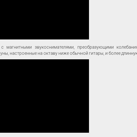
с магнитными звукоснимателями, преобразующими колебани
уны, настроенные на октаву ниже обычной гитары, и более длинну