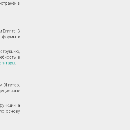
остранён в
 Египте. В
й формы к
нструкцию,
ребность в
огитары
.
DI-гитар,
диционные
функции, а
кую основу