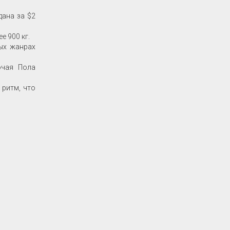
дана за $2
е 900 кг.
ных жанрах
ючая Пола
 ритм, что