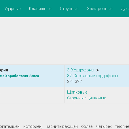
Ударные
Клавишные
Струнные
Электронные
Дух
ория
3. Хордофоны
➤
32. Составные хордофоны
ме Хорнбостеля-Закса
321.322
а
Щипковые
Струнные щипковые
атейшей историей, насчитывающей более четырёх тысяче