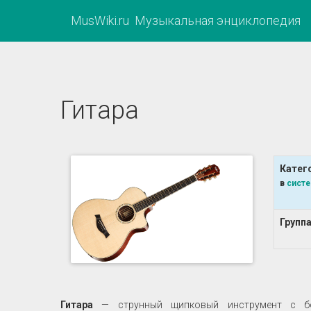
MusWiki.ru Музыкальная энциклопедия
Гитара
Катег
в
систе
Групп
Гитара
— струнный щипковый инструмент с бог