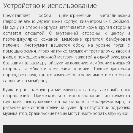
Устройство и использование
Представляет собой цилиндрический металлический
(первоначально деревянный) корпус, диаметром 6-10 дюймов.
На одну из сторон корпуса натягивается кожа, другая сторона
остается открытой. С внутренней стороны, к центру и
перпендикулярно кожаной мембране крепится бамбуковая
палочка. Инструмент вешается сбоку на уровне груди с
помощью ремня. Играя на куике, музыкант трёт палочку вверх и
вниз, с помощью влажной материи, зажатой в одной руке, давя
большим пальцем другой руки на кожаную мембрану с внешней
стороны, в области крепления палочки. Трущие движения
порождают звук, тон же изменяется в зависимости от степени
давления на мембрану.
Куика играет важную ритмическую роль в музыке самба всех
направлений. Примечательно использование инструмента
группами выступающих на карнавале в Рио-де-Жанейро, в
ритм-секциях исполнителей на куике. При отсутствии подобных
музыкантов, бразильские певцы могут имитировать звук куики.