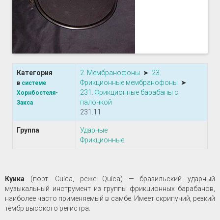
Категория
2. Мембранофоны
➤
23.
Фрикционные мембранофоны
➤
в
системе
231. Фрикционные барабаны с
Хорнбостеля-
палочкой
Закса
231.11
Группа
Ударные
Фрикционные
Куика
(порт. Cuíca, реже Quíca) — бразильский ударный
музыкальный инструмент из группы фрикционных барабанов,
наиболее часто применяемый в самбе. Имеет скрипучий, резкий
тембр высокого регистра.