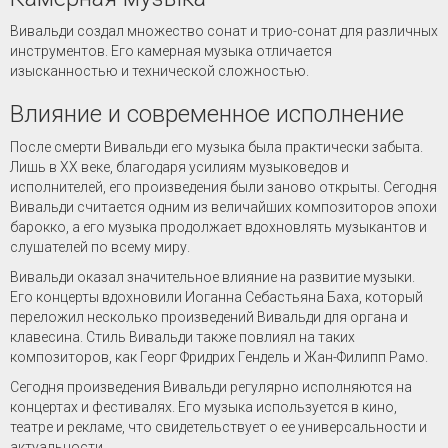
Вивальди создал множество сонат и трио-сонат для различных
инструментов. Его камерная музыка отличается
изысканностью и технической сложностью.
Влияние и современное исполнение
После смерти Вивальди его музыка была практически забыта.
Лишь в XX веке, благодаря усилиям музыковедов и
исполнителей, его произведения были заново открыты. Сегодня
Вивальди считается одним из величайших композиторов эпохи
барокко, а его музыка продолжает вдохновлять музыкантов и
слушателей по всему миру.
Вивальди оказал значительное влияние на развитие музыки.
Его концерты вдохновили Иоганна Себастьяна Баха, который
переложил несколько произведений Вивальди для органа и
клавесина. Стиль Вивальди также повлиял на таких
композиторов, как Георг Фридрих Гендель и Жан-Филипп Рамо.
Сегодня произведения Вивальди регулярно исполняются на
концертах и фестивалях. Его музыка используется в кино,
театре и рекламе, что свидетельствует о ее универсальности и
актуальности.