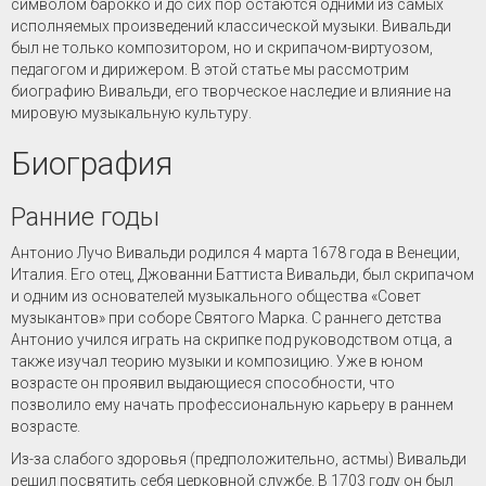
символом барокко и до сих пор остаются одними из самых
исполняемых произведений классической музыки. Вивальди
был не только композитором, но и скрипачом-виртуозом,
педагогом и дирижером. В этой статье мы рассмотрим
биографию Вивальди, его творческое наследие и влияние на
мировую музыкальную культуру.
Биография
Ранние годы
Антонио Лучо Вивальди родился 4 марта 1678 года в Венеции,
Италия. Его отец, Джованни Баттиста Вивальди, был скрипачом
и одним из основателей музыкального общества «Совет
музыкантов» при соборе Святого Марка. С раннего детства
Антонио учился играть на скрипке под руководством отца, а
также изучал теорию музыки и композицию. Уже в юном
возрасте он проявил выдающиеся способности, что
позволило ему начать профессиональную карьеру в раннем
возрасте.
Из-за слабого здоровья (предположительно, астмы) Вивальди
решил посвятить себя церковной службе. В 1703 году он был