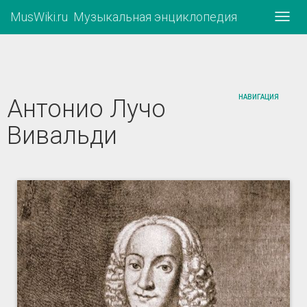
MusWiki.ru Музыкальная энциклопедия
Нави
НАВИГАЦИЯ
Антонио Лучо
Вивальди