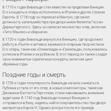
В 1710-х годах Вивальди стал известен за пределами Венеции.
Его концерты и оперы исполнялись в Италии и других странах
Европы. В 1718 году он переехал в Мантую, где занял
должность капельмейстера при дворе князя Филиппа Гессен-
Дармштадтского. Здесь он написал множество опер, включая
«Тито Манлио» и «Фарначе».
В 1720-х годах Вивальди вернулся в Венецию, где продолжил
работу в «Пьете» и активно занимался оперным творчеством.
Его оперы, такие как «Олимпиада» и «Гризельда», пользовались
успехом в Италии и за рубежом. В этот период он также создал
свои знаменитые скрипичные концерты, включая цикл
«Времена года».
Поздние годы и смерть
В 1730-х годах популярность Вивальди начала снижаться.
Публика устала от его опер, а новые композиторы, такие как
Джованни Баттиста Перголези, стали завоевывать внимание
аудитории. В 1740 году Вивальди покинул Венецию и
отправился в Вену, надеясь найти покровительство при дворе
императора Карла VI. Однако вскоре после его приезда