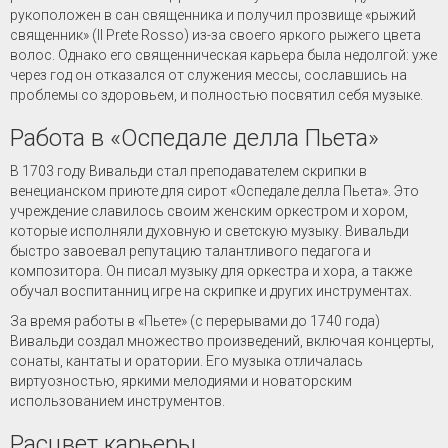
рукоположен в сан священника и получил прозвище «рыжий
священник» (Il Prete Rosso) из-за своего яркого рыжего цвета
волос. Однако его священническая карьера была недолгой: уже
через год он отказался от служения мессы, сославшись на
проблемы со здоровьем, и полностью посвятил себя музыке.
Работа в «Оспедале делла Пьета»
В 1703 году Вивальди стал преподавателем скрипки в
венецианском приюте для сирот «Оспедале делла Пьета». Это
учреждение славилось своим женским оркестром и хором,
которые исполняли духовную и светскую музыку. Вивальди
быстро завоевал репутацию талантливого педагога и
композитора. Он писал музыку для оркестра и хора, а также
обучал воспитанниц игре на скрипке и других инструментах.
За время работы в «Пьете» (с перерывами до 1740 года)
Вивальди создал множество произведений, включая концерты,
сонаты, кантаты и оратории. Его музыка отличалась
виртуозностью, яркими мелодиями и новаторским
использованием инструментов.
Расцвет карьеры