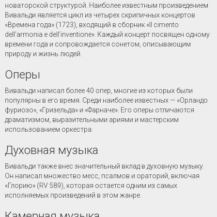
новаторской структурой. Наиболее известным произведением
Вивальди является цикл из четырех скрипичных концертов
«Времена года» (1723), входящий в сборник «Il cimento
dell’armonia e dell’inventione». Каждый концерт посвящен одному
времени года и сопровождается сонетом, описывающим
природу и жизнь людей.
Оперы
Вивальди написал более 40 опер, многие из которых были
популярны в его время. Среди наиболее известных — «Орландо
фуриозо», «Гризельда» и «Фарначе». Его оперы отличаются
драматизмом, выразительными ариями и мастерским
использованием оркестра.
Духовная музыка
Вивальди также внес значительный вклад в духовную музыку.
Он написал множество месс, псалмов и ораторий, включая
«Глорию» (RV 589), которая остается одним из самых
исполняемых произведений в этом жанре.
Камерная музыка