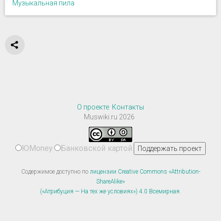
Музыкальная пила
О проекте
Контакты
Muswiki.ru 2026
ЮMoney
Банковской картой
Содержимое доступно по
лицензии Creative Commons «Attribution-
ShareAlike»
(«Атрибуция — На тех же условиях») 4.0 Всемирная
.