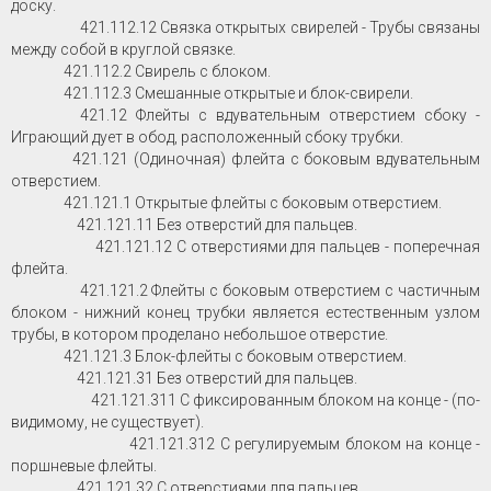
доску.
421.112.12 Связка открытых свирелей - Трубы связаны
между собой в круглой связке.
421.112.2 Свирель с блоком.
421.112.3 Смешанные открытые и блок-свирели.
421.12 Флейты с вдувательным отверстием сбоку -
Играющий дует в обод, расположенный сбоку трубки.
421.121 (Одиночная) флейта с боковым вдувательным
отверстием.
421.121.1 Открытые флейты с боковым отверстием.
421.121.11 Без отверстий для пальцев.
421.121.12 С отверстиями для пальцев - поперечная
флейта.
421.121.2 Флейты с боковым отверстием с частичным
блоком - нижний конец трубки является естественным узлом
трубы, в котором проделано небольшое отверстие.
421.121.3 Блок-флейты с боковым отверстием.
421.121.31 Без отверстий для пальцев.
421.121.311 С фиксированным блоком на конце - (по-
видимому, не существует).
421.121.312 С регулируемым блоком на конце -
поршневые флейты.
421.121.32 С отверстиями для пальцев.