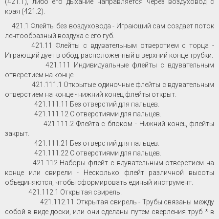
(421.1), либо его дыхание направляется через воздуховод с
края (421.2).
421.1 Флейты без воздуховода - Играющий сам создает поток
лентообразный воздуха с его губ.
421.11 Флейты с вдувательным отверстием с торца -
Играющий дует в обод, расположенный в верхний конце трубки.
421.111 Индивидуальные флейты с вдувательным
отверстием на конце.
421.111.1 Открытые одиночные флейты с вдувательным
отверстием на конце - нижний конец флейты открыт.
421.111.11 Без отверстий для пальцев.
421.111.12 С отверстиями для пальцев.
421.111.2 Флейта с блоком - Нижний конец флейты
закрыт.
421.111.21 Без отверстий для пальцев.
421.111.22 С отверстиями для пальцев.
421.112 Наборы флейт с вдувательным отверстием на
конце или свирели - Несколько флейт различной высоты
объединяются, чтобы сформировать единый инструмент.
421.112.1 Открытая свирель.
421.112.11 Открытая свирель - Трубы связаны между
собой в виде доски, или они сделаны путем сверления труб * в