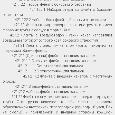
421.122 Наборы флейт с боковым отверстием
421.122.1 Наборы открытых флейт с боковым
отверстием.
421.122.2 Наборы блок-флейт с боковым отверстием.
421.13 Флейты в виде сосуда - тело инструмента имеет
форму не трубы, а сосуда в форме - Xun.
421.2 Флейты с воздуховодом - узкий канал направляет
воздушный поток от острого края бокового отверстия
421.21 Флейты с внешним каналом - канал находится за
пределами объема флеты;
421.211 (Одиночная) флейта с внешним каналом.
421.211.1 Открытая флейта с внешним каналом.
421.211.11 Без отверстий для пальцев.
421.211.12 С отверстиями для пальцев.
421.211.2 Флейта с внешним каналом с частичным
блоком.
421.211.3 Блок-флейта с внешним каналом.
421.212 Наборы флейт с внешним каналом.
421.22 Флейты с внутренним каналом - воздуховод внутри
трубы. Эта группа включает в себя флейт с каналом,
образованной внутренней перегородкой (природный узел, Бок
из смолы) и привязанной с внешней стороны крышкой